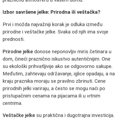
Izbor savršene jelke: Prirodna ili veštačka?
Prvi i možda najvažniji korak je odluka između
prirodne i veštačke jelke. Svaka od njih ima svoje
prednosti.
Prirodne jelke
donose neponovljiv miris četinara u
dom, čineći praznično iskustvo autentičnijim. One
su ekološki prihvatljivije ako se odgovorno sakupe.
Međutim, zahtevaju održavanje, iglice opadaju, a na
kraju praznika moraju se pravilno zbrinuti. Cene
prirodnih jelki variraju, a često se mogu naći po
pristupačnim cenama na pijacama ili u
vrtnim
centrima
.
Veštačke jelke
su praktična i dugotrajna investicija.