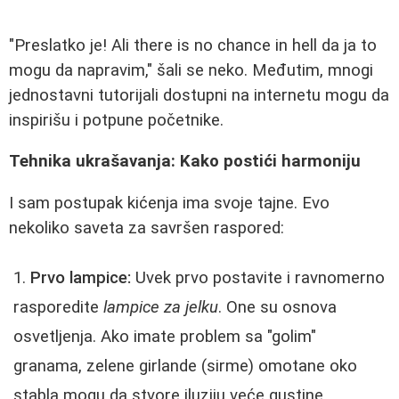
"Preslatko je! Ali there is no chance in hell da ja to
mogu da napravim," šali se neko. Međutim, mnogi
jednostavni tutorijali dostupni na internetu mogu da
inspirišu i potpune početnike.
Tehnika ukrašavanja: Kako postići harmoniju
I sam postupak kićenja ima svoje tajne. Evo
nekoliko saveta za savršen raspored:
Prvo lampice:
Uvek prvo postavite i ravnomerno
rasporedite
lampice za jelku
. One su osnova
osvetljenja. Ako imate problem sa "golim"
granama, zelene girlande (sirme) omotane oko
stabla mogu da stvore iluziju veće gustine.