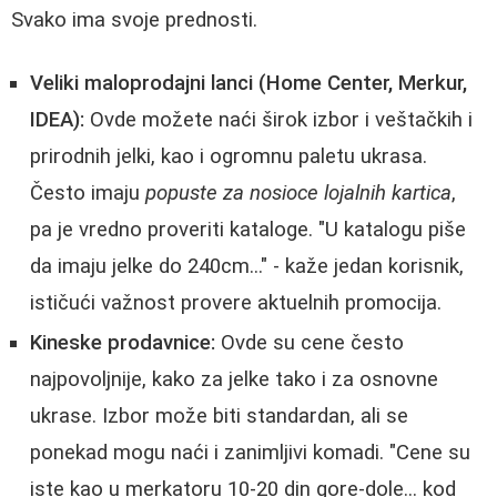
Svako ima svoje prednosti.
Veliki maloprodajni lanci (Home Center, Merkur,
IDEA):
Ovde možete naći širok izbor i veštačkih i
prirodnih jelki, kao i ogromnu paletu ukrasa.
Često imaju
popuste za nosioce lojalnih kartica
,
pa je vredno proveriti kataloge. "U katalogu piše
da imaju jelke do 240cm..." - kaže jedan korisnik,
ističući važnost provere aktuelnih promocija.
Kineske prodavnice:
Ovde su cene često
najpovoljnije, kako za jelke tako i za osnovne
ukrase. Izbor može biti standardan, ali se
ponekad mogu naći i zanimljivi komadi. "Cene su
iste kao u merkatoru 10-20 din gore-dole... kod