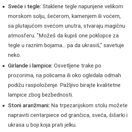
Sveće i tegle:
Staklene tegle napunjene velikom
morskom solju, šećerom, kamenjem ili voćem,
sa plutajućom svećom unutra, stvaraju magičnu
atmosferu. "Možeš da kupiš one poklopce za
tegle u raznim bojama... pa da ukrasiš," savetuje
neko.
Girlande i lampice:
Osvetljene trake po
prozorima, na policama ili oko ogledala odmah
podižu raspoloženje. Pažljivo birajte kvalitetne
lampice zbog bezbednosti.
Stoni aranžmani:
Na trpezarijskom stolu možete
napraviti centarpiece od grančica, sveća, šišarki i
ukrasa u boji koja prati jelku.