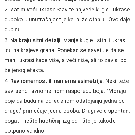
Zatim veći ukrasi:
Stavite najveće kugle i ukrase
duboko u unutrašnjost jelke, bliže stabilu. Ovo daje
dubinu.
Na kraju sitni detalji:
Manje kugle i sitniji ukrasi
idu na krajeve grana. Ponekad se savetuje da se
manji ukrasi kače više, a veći niže, ali to zavisi od
željenog efekta.
Ravnomernost ili namerna asimetrija:
Neki teže
savršeno ravnomernom rasporedu boja. "Moraju
boje da budu na određenom odstojanju jedna od
druge," primećuje jedna osoba. Drugi vole spontan,
bogat i nešto haotičniji izgled - što je takođe
potpuno validno.