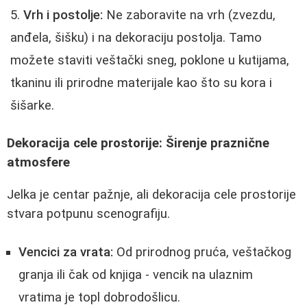
Vrh i postolje:
Ne zaboravite na vrh (zvezdu,
anđela, šišku) i na dekoraciju postolja. Tamo
možete staviti veštački sneg, poklone u kutijama,
tkaninu ili prirodne materijale kao što su kora i
šišarke.
Dekoracija cele prostorije: Širenje praznične
atmosfere
Jelka je centar pažnje, ali dekoracija cele prostorije
stvara potpunu scenografiju.
Vencici za vrata:
Od prirodnog pruća, veštačkog
granja ili čak od knjiga - vencik na ulaznim
vratima je topl dobrodošlicu.