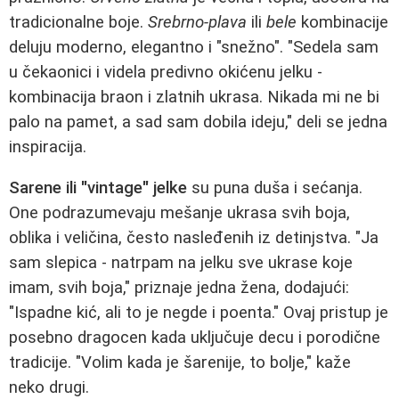
tradicionalne boje.
Srebrno-plava
ili
bele
kombinacije
deluju moderno, elegantno i "snežno". "Sedela sam
u čekaonici i videla predivno okićenu jelku -
kombinacija braon i zlatnih ukrasa. Nikada mi ne bi
palo na pamet, a sad sam dobila ideju," deli se jedna
inspiracija.
Sarene ili "vintage" jelke
su puna duša i sećanja.
One podrazumevaju mešanje ukrasa svih boja,
oblika i veličina, često nasleđenih iz detinjstva. "Ja
sam slepica - natrpam na jelku sve ukrase koje
imam, svih boja," priznaje jedna žena, dodajući:
"Ispadne kić, ali to je negde i poenta." Ovaj pristup je
posebno dragocen kada uključuje decu i porodične
tradicije. "Volim kada je šarenije, to bolje," kaže
neko drugi.