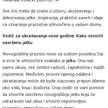
Sve što treba da znate o izboru, ukrašavanju i
dekorisanju jelke. Inspiracija, praktični saveti i ideje
za stvaranje praznične atmosfere u vašem domu.
Vodič za ukrašavanje nove godine: Kako stvoriti
savršenu jelku
Novogodišnji praznici nose sa sobom posebnu čar,
a srce te atmosfere svakako je
jelka
. Ona nije
samo ukras, već simbol radosti, zajedništva i toplih
uspomena. Međutim, proces njenog odabira i
ukrašavanja može da bude izazovan, prepun dilema
oko stila, boja i budžeta. Ovaj vodić će vam pomoći
da stvorite
savršenu novogodišnju jelku
koja će
odražavati vaš ukus i stvoriti neponovljivu
prazničnu atmosferu u vašem domu.