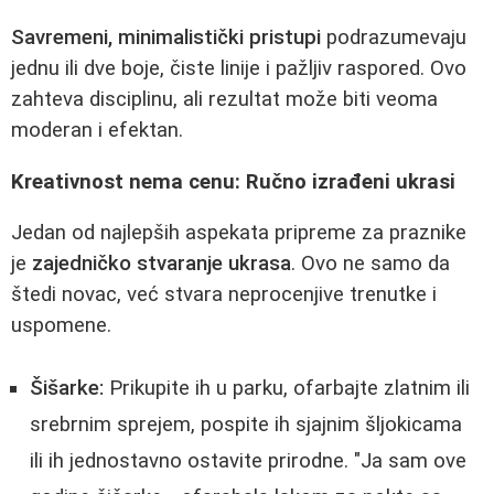
Savremeni, minimalistički pristupi
podrazumevaju
jednu ili dve boje, čiste linije i pažljiv raspored. Ovo
zahteva disciplinu, ali rezultat može biti veoma
moderan i efektan.
Kreativnost nema cenu: Ručno izrađeni ukrasi
Jedan od najlepših aspekata pripreme za praznike
je
zajedničko stvaranje ukrasa
. Ovo ne samo da
štedi novac, već stvara neprocenjive trenutke i
uspomene.
Šišarke:
Prikupite ih u parku, ofarbajte zlatnim ili
srebrnim sprejem, pospite ih sjajnim šljokicama
ili ih jednostavno ostavite prirodne. "Ja sam ove