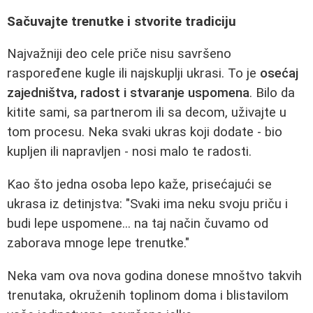
Sačuvajte trenutke i stvorite tradiciju
Najvažniji deo cele priče nisu savršeno
raspoređene kugle ili najskuplji ukrasi. To je
osećaj
zajedništva, radost i stvaranje uspomena
. Bilo da
kitite sami, sa partnerom ili sa decom, uživajte u
tom procesu. Neka svaki ukras koji dodate - bio
kupljen ili napravljen - nosi malo te radosti.
Kao što jedna osoba lepo kaže, prisećajući se
ukrasa iz detinjstva: "Svaki ima neku svoju priču i
budi lepe uspomene... na taj način čuvamo od
zaborava mnoge lepe trenutke."
Neka vam ova nova godina donese mnoštvo takvih
trenutaka, okruženih toplinom doma i blistavilom