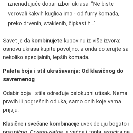
iznenađujuće dobar izbor ukrasa. "Ne biste
verovali kakvih kuglica ima - od furry komada,
preko drvenih, staklenih, čipkastih..."
Savet je da
kombinujete
kupovinu iz više izvora:
osnovu ukrasa kupite povoljno, a onda doterujte sa
nekoliko specijalnih, lepših komada.
Paleta boja i stil ukrašavanja: Od klasičnog do
savremenog
Odabir boja i stila određuje celokupni utisak. Nema
pravih ili pogrešnih odluka, samo onih koje vama
prijaju.
Klasične i svečane kombinacije
uvek deluju bogato i
praznično.
Crveno-zlatna
je večna i topla, asocira na