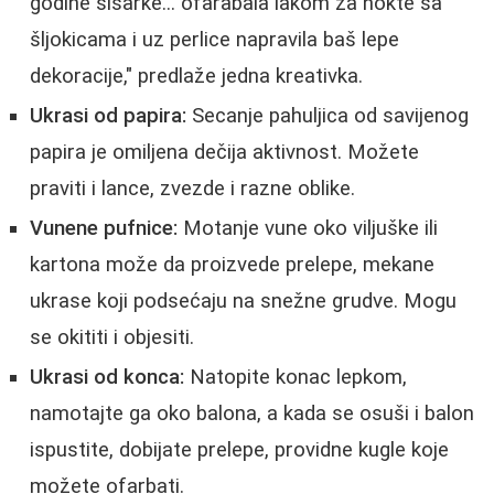
godine šišarke... ofarabala lakom za nokte sa
šljokicama i uz perlice napravila baš lepe
dekoracije," predlaže jedna kreativka.
Ukrasi od papira:
Secanje pahuljica od savijenog
papira je omiljena dečija aktivnost. Možete
praviti i lance, zvezde i razne oblike.
Vunene pufnice:
Motanje vune oko viljuške ili
kartona može da proizvede prelepe, mekane
ukrase koji podsećaju na snežne grudve. Mogu
se okititi i objesiti.
Ukrasi od konca:
Natopite konac lepkom,
namotajte ga oko balona, a kada se osuši i balon
ispustite, dobijate prelepe, providne kugle koje
možete ofarbati.