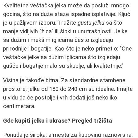
Kvalitetna veštačka jelka može da posluži mnogo
godina, što na duže staze ispadne isplativije. Ključ
je u pažljivom izboru. Tražite
gustu jelku
sa što
manje vidljivih "žica" ili šipki u unutrašnjosti. Jelke
sa dužim i mekšim iglicama često izgledaju
prirodnije i bogatije. Kao što je neko primetio: "One
veštačke jelke sa dužim iglicama što izgledaju
gušće i bogatije malo su skuplje, ali kvalitetnije."
Visina je takođe bitna. Za standardne stambene
prostore, jelke od 180 do 240 cm su idealne. Imajte
u vidu da će postolje i vrh dodati još nekoliko
centimetara.
Gde kupiti jelku i ukrase? Pregled tržišta
Ponuda je široka, a mesta za kupovinu raznovrsna.