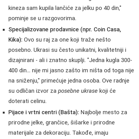
kineza sam kupila lančiće za jelku po 40 din,"
pominje se u razgovorima.
Specijalizovane prodavnice (npr. Coin Casa,
Kika):
Ovo su raj za one koji traže nešto
posebno. Ukrasi su često unikatni, kvalitetniji i
dizajnirani - ali i znatno skuplji. "Jedna kugla 300-
400 din... nije mi jasno zašto im ništa od toga nije
na sniženju," primećuje jedna osoba. Ove radnje
su odličan izvor za
posebne ukrase
koji će
doterati celinu.
Pijace i vrtni centri (Bašta):
Najbolje mesto za
prirodne jelke, grančice, šišarke i prirodne
materijale za dekoraciju. Takođe, imaju