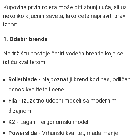
Kupovina prvih rolera može biti zbunjujuća, ali uz
nekoliko ključnih saveta, lako ćete napraviti pravi
izbor:
1. Odabir brenda
Na tržištu postoje četiri vodeća brenda koja se
ističu kvalitetom:
Rollerblade
- Najpoznatiji brend kod nas, odličan
odnos kvaliteta i cene
Fila
- Izuzetno udobni modeli sa modernim
dizajnom
K2
- Lagani i ergonomski modeli
Powerslide
- Vrhunski kvalitet, mada manje