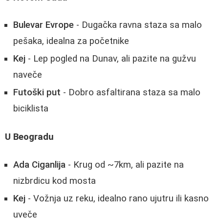
Bulevar Evrope
- Dugačka ravna staza sa malo
pešaka, idealna za početnike
Kej
- Lep pogled na Dunav, ali pazite na gužvu
naveče
Futoški put
- Dobro asfaltirana staza sa malo
biciklista
U Beogradu
Ada Ciganlija
- Krug od ~7km, ali pazite na
nizbrdicu kod mosta
Kej
- Vožnja uz reku, idealno rano ujutru ili kasno
uveče