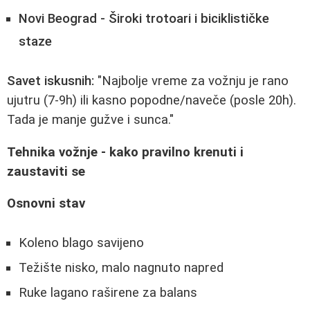
Novi Beograd - Široki trotoari i biciklističke
staze
Savet iskusnih:
"Najbolje vreme za vožnju je rano
ujutru (7-9h) ili kasno popodne/naveče (posle 20h).
Tada je manje gužve i sunca."
Tehnika vožnje - kako pravilno krenuti i
zaustaviti se
Osnovni stav
Koleno blago savijeno
Težište nisko, malo nagnuto napred
Ruke lagano raširene za balans