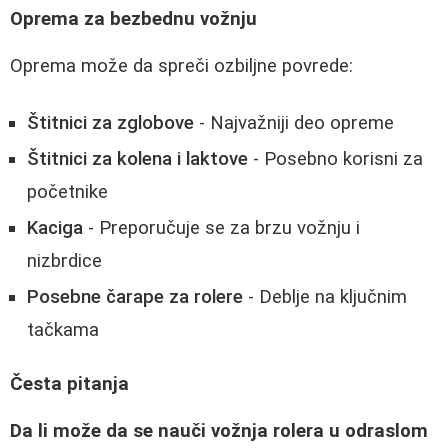
Oprema za bezbednu vožnju
Oprema može da spreči ozbiljne povrede:
Štitnici za zglobove
- Najvažniji deo opreme
Štitnici za kolena i laktove
- Posebno korisni za
početnike
Kaciga
- Preporučuje se za brzu vožnju i
nizbrdice
Posebne čarape za rolere
- Deblje na ključnim
tačkama
Česta pitanja
Da li može da se nauči vožnja rolera u odraslom