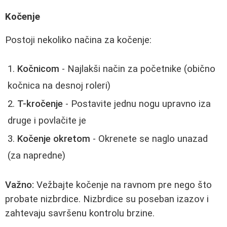
Kočenje
Postoji nekoliko načina za kočenje:
Kočnicom
- Najlakši način za početnike (obično
kočnica na desnoj roleri)
T-kročenje
- Postavite jednu nogu upravno iza
druge i povlačite je
Kočenje okretom
- Okrenete se naglo unazad
(za napredne)
Važno:
Vežbajte kočenje na ravnom pre nego što
probate nizbrdice. Nizbrdice su poseban izazov i
zahtevaju savršenu kontrolu brzine.