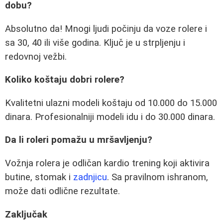
dobu?
Absolutno da! Mnogi ljudi počinju da voze rolere i
sa 30, 40 ili više godina. Ključ je u strpljenju i
redovnoj vežbi.
Koliko koštaju dobri rolere?
Kvalitetni ulazni modeli koštaju od 10.000 do 15.000
dinara. Profesionalniji modeli idu i do 30.000 dinara.
Da li roleri pomažu u mršavljenju?
Vožnja rolera je odličan kardio trening koji aktivira
butine, stomak i
zadnjicu
. Sa pravilnom ishranom,
može dati odlične rezultate.
Zaključak