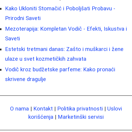
Kako Ukloniti Stomačić i Poboljšati Probavu -
Prirodni Saveti
Mezoterapija: Kompletan Vodič - Efekti, Iskustva i
Saveti
Estetski tretmani danas: Zašto i muškarci i žene
ulaze u svet kozmetičkih zahvata
Vodič kroz budžetske parfeme: Kako pronaći
skrivene dragulje
O nama
|
Kontakt
|
Politika privatnosti
|
Uslovi
korišćenja
|
Marketinški servisi