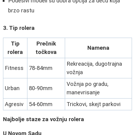
Podesivi modeli su dobra opcija za decu koja
brzo rastu
3. Tip rolera
Tip
Prečnik
Namena
rolera
točkova
Rekreacija, dugotrajna
Fitness
78-84mm
vožnja
Vožnja po gradu,
Urban
80-90mm
manevrisanje
Agresiv
54-60mm
Trickovi, skejt parkovi
Najbolje staze za vožnju rolera
U Novom Sadu