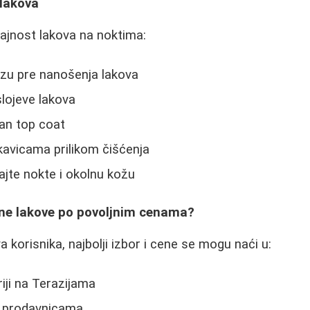
 lakova
rajnost lakova na noktima:
azu pre nanošenja lakova
lojeve lakova
tan top coat
ukavicama prilikom čišćenja
ajte nokte i okolnu kožu
etne lakove po povoljnim cenama?
 korisnika, najbolji izbor i cene se mogu naći u:
riji na Terazijama
p prodavnicama