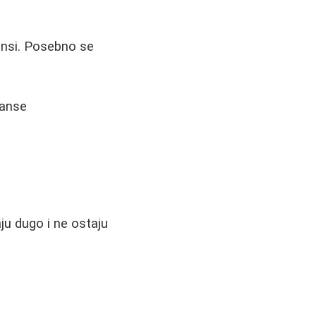
ansi. Posebno se
janse
)
ju dugo i ne ostaju