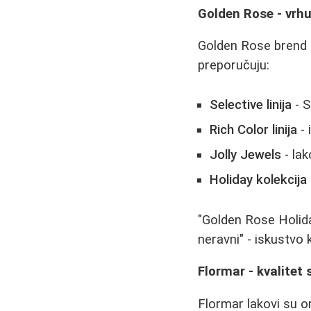
Golden Rose - vrhu
Golden Rose brend s
preporučuju:
Selective linija
- S
Rich Color linija
- 
Jolly Jewels
- lak
Holiday kolekcija
"Golden Rose Holiday
neravni" - iskustvo 
Flormar - kvalite
Flormar lakovi su om