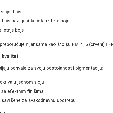
sjajni finiš
finiš bez gubitka intenziteta boje
e letnje boje
preporučuje nijansama kao što su FM 416 (crveni) i FM
 kvalitet
ijaju pohvale za svoju postojanost i pigmentaciju:
pokriva u jednom sloju
i sa efektnim finišima
 - savršene za svakodnevnu upotrebu