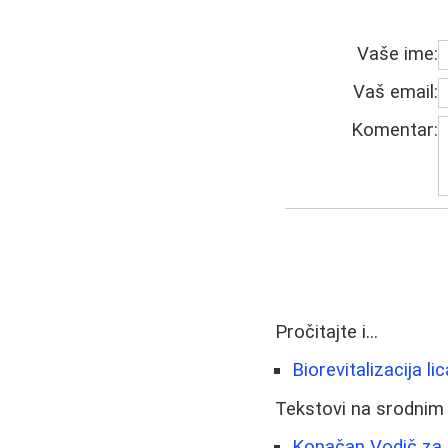
Vaše ime:
Vaš email:
Komentar:
Pročitajte i...
Biorevitalizacija l
Tekstovi na srodnim
Konačan Vodič za I