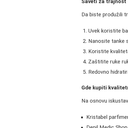
Saveti za trajnost
Da biste produžili t
Uvek koristite b
Nanosite tanke s
Koristite kvalite
Zaštitite ruke r
Redovno hidratir
Gde kupiti kvalit
Na osnovu iskustava
Kristabel parfime
Depil Medic Sho