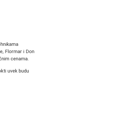
tehnikama
e, Flormar i Don
ačnim cenama.
okti uvek budu