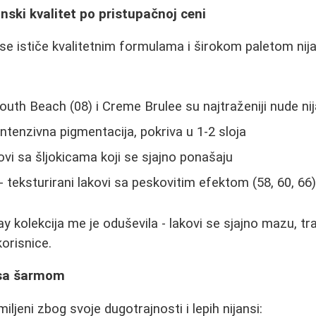
nski kvalitet po pristupačnoj ceni
e ističe kvalitetnim formulama i širokom paletom nij
outh Beach (08) i Creme Brulee su najtraženiji nude ni
intenzivna pigmentacija, pokriva u 1-2 sloja
ovi sa šljokicama koji se sjajno ponašaju
- teksturirani lakovi sa peskovitim efektom (58, 60, 66
 kolekcija me je oduševila - lakovi se sjajno mazu, tra
korisnice.
t sa šarmom
iljeni zbog svoje dugotrajnosti i lepih nijansi: