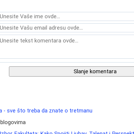
Slanje komentara
ica - sve što treba da znate o tretmanu
 blogovima
zbor Fakulteta: Kako Spojiti Ljubav, Talenat i Perspekt