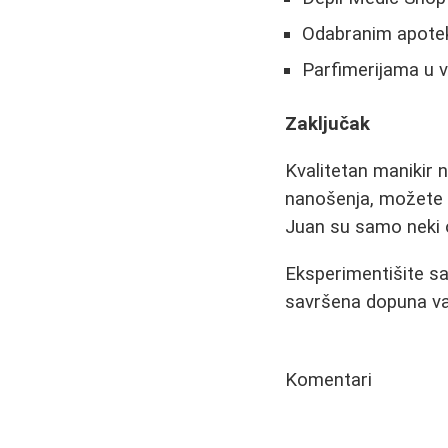
Odabranim apote
Parfimerijama u 
Zaključak
Kvalitetan manikir
nanošenja, možete p
Juan su samo neki 
Eksperimentišite sa
savršena dopuna va
Komentari