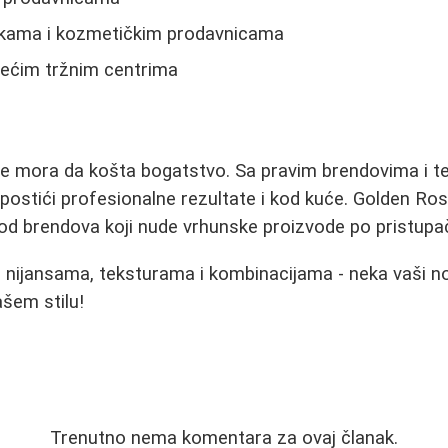
kama i kozmetičkim prodavnicama
većim tržnim centrima
 ne mora da košta bogatstvo. Sa pravim brendovima i 
ostići profesionalne rezultate i kod kuće. Golden Ros
od brendova koji nude vrhunske proizvode po pristup
 nijansama, teksturama i kombinacijama - neka vaši n
šem stilu!
Trenutno nema komentara za ovaj članak.