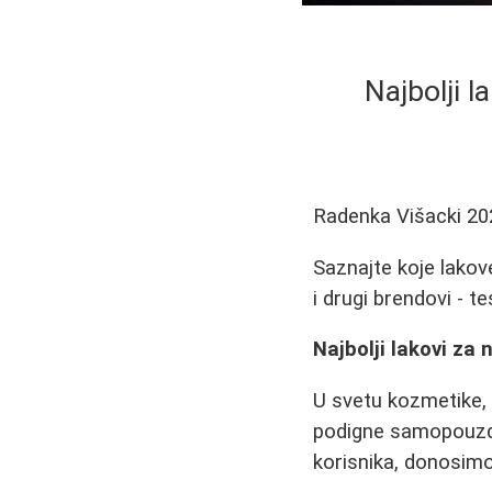
Najbolji 
Radenka Višacki
20
Saznajte koje lakov
i drugi brendovi - te
Najbolji lakovi z
U svetu kozmetike,
podigne samopouzda
korisnika, donosimo