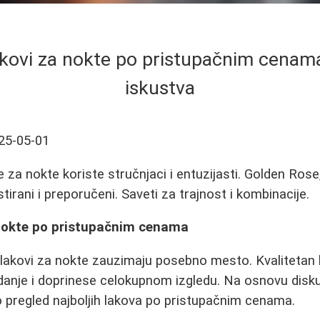
lakovi za nokte po pristupačnim cenama 
iskustva
25-05-01
e za nokte koriste stručnjaci i entuzijasti. Golden Ros
stirani i preporučeni. Saveti za trajnost i kombinacije.
a nokte po pristupačnim cenama
 lakovi za nokte zauzimaju posebno mesto. Kvalitetan
nje i doprinese celokupnom izgledu. Na osnovu diskus
 pregled najboljih lakova po pristupačnim cenama.