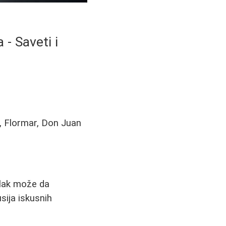
- Saveti i
e, Flormar, Don Juan
 lak može da
ija iskusnih