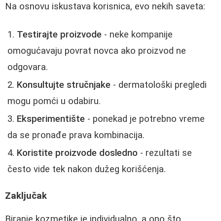
Na osnovu iskustava korisnica, evo nekih saveta:
Testirajte proizvode
- neke kompanije
omogućavaju povrat novca ako proizvod ne
odgovara.
Konsultujte stručnjake
- dermatološki pregledi
mogu pomći u odabiru.
Eksperimentište
- ponekad je potrebno vreme
da se pronađe prava kombinacija.
Koristite proizvode dosledno
- rezultati se
često vide tek nakon dužeg korišćenja.
Zaključak
Biranje kozmetike je individualno, a ono što