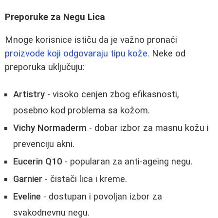
Preporuke za Negu Lica
Mnoge korisnice ističu da je važno pronaći
proizvode koji odgovaraju tipu kože
. Neke od
preporuka uključuju:
Artistry
- visoko cenjen zbog efikasnosti,
posebno kod problema sa kožom.
Vichy Normaderm
- dobar izbor za masnu kožu i
prevenciju akni.
Eucerin Q10
- popularan za anti-ageing negu.
Garnier
- čistači lica i kreme.
Eveline
- dostupan i povoljan izbor za
svakodnevnu negu.