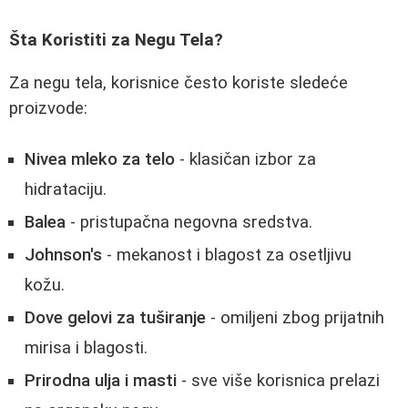
Šta Koristiti za Negu Tela?
Za negu tela, korisnice često koriste sledeće
proizvode:
Nivea mleko za telo
- klasičan izbor za
hidrataciju.
Balea
- pristupačna negovna sredstva.
Johnson's
- mekanost i blagost za osetljivu
kožu.
Dove gelovi za tuširanje
- omiljeni zbog prijatnih
mirisa i blagosti.
Prirodna ulja i masti
- sve više korisnica prelazi