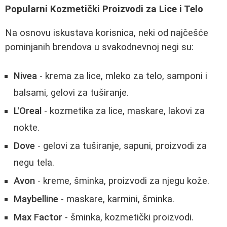
Popularni Kozmetički Proizvodi za Lice i Telo
Na osnovu iskustava korisnica, neki od najčešće
pominjanih brendova u svakodnevnoj negi su:
Nivea
- krema za lice, mleko za telo, samponi i
balsami, gelovi za tuširanje.
L'Oreal
- kozmetika za lice, maskare, lakovi za
nokte.
Dove
- gelovi za tuširanje, sapuni, proizvodi za
negu tela.
Avon
- kreme, šminka, proizvodi za njegu kože.
Maybelline
- maskare, karmini, šminka.
Max Factor
- šminka, kozmetički proizvodi.