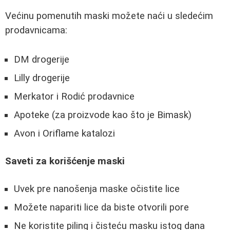
Većinu pomenutih maski možete naći u sledećim
prodavnicama:
DM drogerije
Lilly drogerije
Merkator i Rodić prodavnice
Apoteke (za proizvode kao što je Bimask)
Avon i Oriflame katalozi
Saveti za korišćenje maski
Uvek pre nanošenja maske očistite lice
Možete napariti lice da biste otvorili pore
Ne koristite piling i čisteću masku istog dana