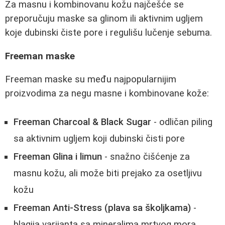
Za masnu i kombinovanu kožu najčešće se
preporučuju maske sa glinom ili aktivnim ugljem
koje dubinski čiste pore i regulišu lučenje sebuma.
Freeman maske
Freeman maske su među najpopularnijim
proizvodima za negu masne i kombinovane kože:
Freeman Charcoal & Black Sugar
- odličan piling
sa aktivnim ugljem koji dubinski čisti pore
Freeman Glina i limun
- snažno čišćenje za
masnu kožu, ali može biti prejako za osetljivu
kožu
Freeman Anti-Stress (plava sa školjkama)
-
blagija varijanta sa mineralima mrtvog mora