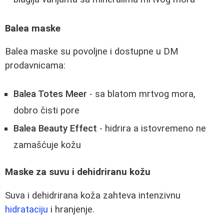
Balea maske
Balea maske su povoljne i dostupne u DM
prodavnicama:
Balea Totes Meer
- sa blatom mrtvog mora,
dobro čisti pore
Balea Beauty Effect
- hidrira a istovremeno ne
zamašćuje kožu
Maske za suvu i dehidriranu kožu
Suva i dehidrirana koža zahteva intenzivnu
hidrataciju
i hranjenje.