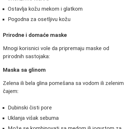
Ostavlja kožu mekom i glatkom
Pogodna za osetljivu kožu
Prirodne i domaće maske
Mnogi korisnici vole da pripremaju maske od
prirodnih sastojaka:
Maska sa glinom
Zelena ili bela glina pomešana sa vodom ili zelenim
čajem:
Dubinski čisti pore
Uklanja višak sebuma
Može se kombinovati sa medom ili jogurtom za