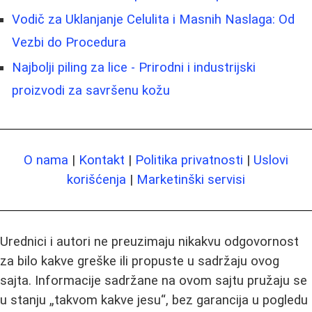
Vodič za Uklanjanje Celulita i Masnih Naslaga: Od
Vezbi do Procedura
Najbolji piling za lice - Prirodni i industrijski
proizvodi za savršenu kožu
O nama
|
Kontakt
|
Politika privatnosti
|
Uslovi
korišćenja
|
Marketinški servisi
Urednici i autori ne preuzimaju nikakvu odgovornost
za bilo kakve greške ili propuste u sadržaju ovog
sajta. Informacije sadržane na ovom sajtu pružaju se
u stanju „takvom kakve jesu“, bez garancija u pogledu