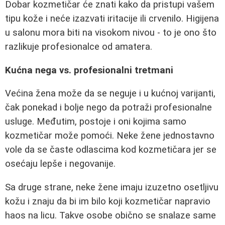
Dobar kozmetičar će znati kako da pristupi vašem
tipu kože i neće izazvati iritacije ili crvenilo. Higijena
u salonu mora biti na visokom nivou - to je ono što
razlikuje profesionalce od amatera.
Kućna nega vs. profesionalni tretmani
Većina žena može da se neguje i u kućnoj varijanti,
čak ponekad i bolje nego da potraži profesionalne
usluge. Međutim, postoje i oni kojima samo
kozmetičar može pomoći. Neke žene jednostavno
vole da se časte odlascima kod kozmetičara jer se
osećaju lepše i negovanije.
Sa druge strane, neke žene imaju izuzetno osetljivu
kožu i znaju da bi im bilo koji kozmetičar napravio
haos na licu. Takve osobe obično se snalaze same