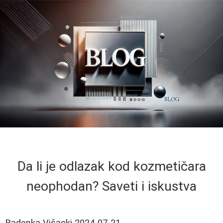
Da li je odlazak kod kozmetičara
neophodan? Saveti i iskustva
Radenka Višacki
2024-07-21