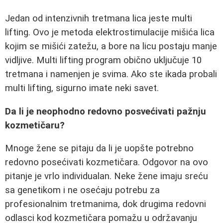
Jedan od intenzivnih tretmana lica jeste multi
lifting. Ovo je metoda elektrostimulacije mišića lica
kojim se mišići zatežu, a bore na licu postaju manje
vidljive. Multi lifting program obično uključuje 10
tretmana i namenjen je svima. Ako ste ikada probali
multi lifting, sigurno imate neki savet.
Da li je neophodno redovno posvećivati pažnju
kozmetičaru?
Mnoge žene se pitaju da li je uopšte potrebno
redovno posećivati kozmetičara. Odgovor na ovo
pitanje je vrlo individualan. Neke žene imaju sreću
sa genetikom i ne osećaju potrebu za
profesionalnim tretmanima, dok drugima redovni
odlasci kod kozmetičara pomažu u održavanju