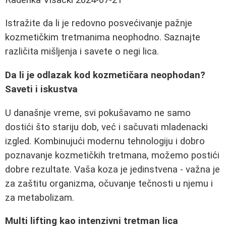
Istražite da li je redovno posvećivanje pažnje
kozmetičkim tretmanima neophodno. Saznajte
različita mišljenja i savete o negi lica.
Da li je odlazak kod kozmetičara neophodan?
Saveti i iskustva
U današnje vreme, svi pokušavamo ne samo
dostići što stariju dob, već i sačuvati mladenacki
izgled. Kombinujući modernu tehnologiju i dobro
poznavanje kozmetičkih tretmana, možemo postići
dobre rezultate. Vaša koza je jedinstvena - važna je
za zaštitu organizma, očuvanje tečnosti u njemu i
za metabolizam.
Multi lifting kao intenzivni tretman lica