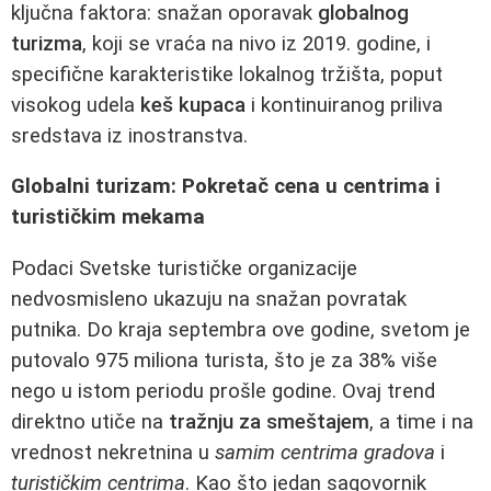
ključna faktora: snažan oporavak
globalnog
turizma
, koji se vraća na nivo iz 2019. godine, i
specifične karakteristike lokalnog tržišta, poput
visokog udela
keš kupaca
i kontinuiranog priliva
sredstava iz inostranstva.
Globalni turizam: Pokretač cena u centrima i
turističkim mekama
Podaci Svetske turističke organizacije
nedvosmisleno ukazuju na snažan povratak
putnika. Do kraja septembra ove godine, svetom je
putovalo 975 miliona turista, što je za 38% više
nego u istom periodu prošle godine. Ovaj trend
direktno utiče na
tražnju za smeštajem
, a time i na
vrednost nekretnina u
samim centrima gradova
i
turističkim centrima
. Kao što jedan sagovornik