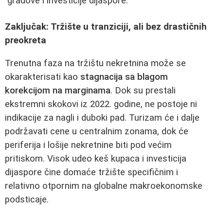
gradove i investicije dijaspore.
Zaključak: Tržište u tranziciji, ali bez drastičnih
preokreta
Trenutna faza na tržištu nekretnina može se
okarakterisati kao
stagnacija sa blagom
korekcijom na marginama
. Dok su prestali
ekstremni skokovi iz 2022. godine, ne postoje ni
indikacije za nagli i duboki pad. Turizam će i dalje
podržavati cene u centralnim zonama, dok će
periferija i lošije nekretnine biti pod većim
pritiskom. Visok udeo keš kupaca i investicija
dijaspore čine domaće tržište specifičnim i
relativno otpornim na globalne makroekonomske
podsticaje.