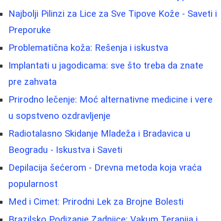
Najbolji Pilinzi za Lice za Sve Tipove Kože - Saveti i
Preporuke
Problematična koža: Rešenja i iskustva
Implantati u jagodicama: sve što treba da znate
pre zahvata
Prirodno lečenje: Moć alternativne medicine i vere
u sopstveno ozdravljenje
Radiotalasno Skidanje Mladeža i Bradavica u
Beogradu - Iskustva i Saveti
Depilacija šećerom - Drevna metoda koja vraća
popularnost
Med i Cimet: Prirodni Lek za Brojne Bolesti
Brazilsko Podizanje Zadnjice: Vakum Terapija i