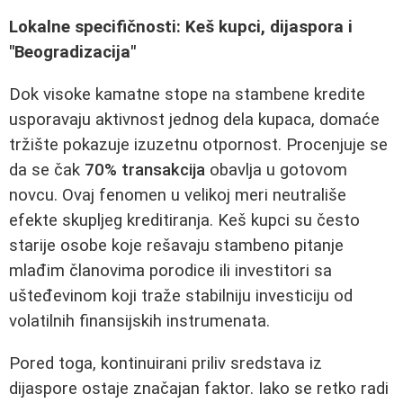
Lokalne specifičnosti: Keš kupci, dijaspora i
"Beogradizacija"
Dok visoke kamatne stope na stambene kredite
usporavaju aktivnost jednog dela kupaca, domaće
tržište pokazuje izuzetnu otpornost. Procenjuje se
da se čak
70% transakcija
obavlja u gotovom
novcu. Ovaj fenomen u velikoj meri neutrališe
efekte skupljeg kreditiranja. Keš kupci su često
starije osobe koje rešavaju stambeno pitanje
mlađim članovima porodice ili investitori sa
ušteđevinom koji traže stabilniju investiciju od
volatilnih finansijskih instrumenata.
Pored toga, kontinuirani priliv sredstava iz
dijaspore ostaje značajan faktor. Iako se retko radi