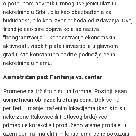
o potpunom povratku, mnogi iseljenici ulažu u
nekretnine u Srbiji, bilo kao obezbeđenje za
budućnost, bilo kao izvor prihoda od izdavanja. Ovaj
trend je deo šire pojave koja se naziva
"beogradizacija"
- koncentracija ekonomskih
aktivnosti, visokih plata i investicija u glavnom
gradu, što konstantno podiže podnožje cena
nekretnina u njemu.
Asimetričan pad: Periferija vs. centar
Promene na tržištu nisu uniformne. Postoji jasan
asimetričan obrazac kretanja cena
. Dok se na
periferiji i manje traženim lokacijama (kao što su
neke zone Rakovice ili Petlovog brda) već
primećuje korekcija i produženo vreme prodaje, u
užem centru i na elitnim lokacijama cene pokazuju