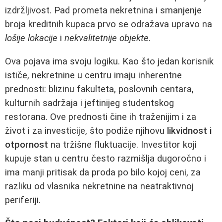
izdržljivost. Pad prometa nekretnina i smanjenje
broja kreditnih kupaca prvo se odražava upravo na
lošije lokacije
i
nekvalitetnije objekte
.
Ova pojava ima svoju logiku. Kao što jedan korisnik
ističe, nekretnine u centru imaju inherentne
prednosti: blizinu fakulteta, poslovnih centara,
kulturnih sadržaja i jeftinijeg studentskog
restorana. Ove prednosti čine ih traženijim i za
život i za investicije, što podiže njihovu
likvidnost i
otpornost
na tržišne fluktuacije. Investitor koji
kupuje stan u centru često razmišlja dugoročno i
ima manji pritisak da proda po bilo kojoj ceni, za
razliku od vlasnika nekretnine na neatraktivnoj
periferiji.