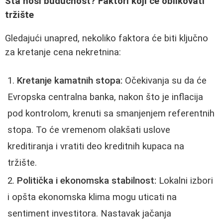
Šta nosi budućnost? Faktori koji će oblikovati
tržište
Gledajući unapred, nekoliko faktora će biti ključno
za kretanje cena nekretnina:
Kretanje kamatnih stopa:
Očekivanja su da će
Evropska centralna banka, nakon što je inflacija
pod kontrolom, krenuti sa smanjenjem referentnih
stopa. To će vremenom olakšati uslove
kreditiranja i vratiti deo kreditnih kupaca na
tržište.
Politička i ekonomska stabilnost:
Lokalni izbori
i opšta ekonomska klima mogu uticati na
sentiment investitora. Nastavak jačanja