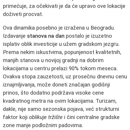
primećuje, za očekivati je da će upravo ove lokacije
doživeti procvat.
Ova dinamika posebno je izražena u Beogradu.
Izdavanje
stanova na dan
postalo je izuzetno
isplativ oblik investicije u užem gradskom jezgru.
Prema nekim iskustvima, popunjenost kvalitetnih,
manjih stanova u novijoj gradnji na dobrim
lokacijama u centru prelazi 90% tokom meseca.
Ovakva stopa zauzetosti, uz prosečnu dnevnu cenu
iznajmljivanja, može doneti značajan godišnji
prinos, što dodatno podržava visoke cene
kvadratnog metra na ovim lokacijama. Turizam,
dakle, nije samo sezonska pojava, već strukturni
faktor koji
oblikuje tržište
i čini centralne gradske
zone manje podložnim padovima.