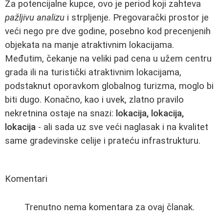
Za potencijalne kupce, ovo je period koji zahteva
pažljivu analizu
i strpljenje. Pregovarački prostor je
veći nego pre dve godine, posebno kod precenjenih
objekata na manje atraktivnim lokacijama.
Međutim, čekanje na veliki pad cena u užem centru
grada ili na turistički atraktivnim lokacijama,
podstaknut oporavkom globalnog turizma, moglo bi
biti dugo. Konačno, kao i uvek, zlatno pravilo
nekretnina ostaje na snazi:
lokacija, lokacija,
lokacija
- ali sada uz sve veći naglasak i na kvalitet
same gradevinske celije i prateću infrastrukturu.
Komentari
Trenutno nema komentara za ovaj članak.