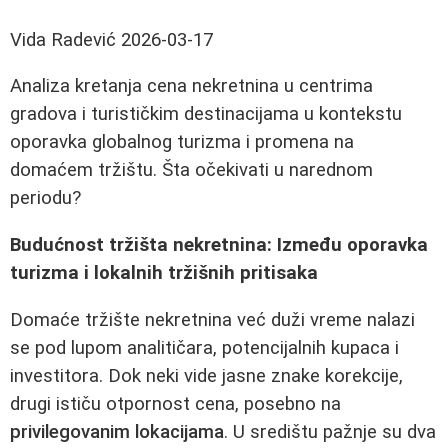
Vida Radević
2026-03-17
Analiza kretanja cena nekretnina u centrima
gradova i turističkim destinacijama u kontekstu
oporavka globalnog turizma i promena na
domaćem tržištu. Šta očekivati u narednom
periodu?
Budućnost tržišta nekretnina: Između oporavka
turizma i lokalnih tržišnih pritisaka
Domaće tržište nekretnina već duži vreme nalazi
se pod lupom analitičara, potencijalnih kupaca i
investitora. Dok neki vide jasne znake korekcije,
drugi ističu otpornost cena, posebno na
privilegovanim lokacijama
. U središtu pažnje su dva